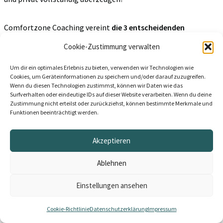
Comfortzone Coaching vereint
die 3 entscheidenden
Grundlagen
für Persönlichkeitsentwicklung, speziell
Cookie-Zustimmung verwalten
abgestimmt auf sensible und empathische Personen:
Um dir ein optimales Erlebnis zu bieten, verwenden wir Technologien wie
Cookies, um Geräteinformationen zu speichern und/oder darauf zuzugreifen.
Die Signale deines Körpers und deines
Nervensystems
Wenn du diesen Technologien zustimmst, können wir Daten wie das
Surfverhalten oder eindeutige IDs auf dieser Website verarbeiten. Wenn du deine
verstehen und es effektiv zu beruhigen
Zustimmung nicht erteilst oder zurückziehst, können bestimmte Merkmale und
Funktionen beeinträchtigt werden.
Innere Streitgespräche
, Gedankenkreisel und intensive
Emotionen klar und liebevoll auflösen
Akzeptieren
Deine
täglichen Schritte
so gestalten, dass sie dich
begeistern statt überfordern
Ablehnen
Einstellungen ansehen
Ich bin davon überzeugt, dass gesunde Veränderungen nur
möglich sind, wenn du dich wohl fühlst.
Cookie-Richtlinie
Datenschutzerklärung
Impressum
Es ist wie bei einer Pflanze: Man reißt sie nicht aus der Erde und