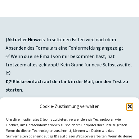
(
Aktueller Hinweis
: In seltenen Fällen wird nach dem
Absenden des Formulars eine Fehlermeldung angezeigt.
✅ Wenn du eine Email von mir bekommen hast, hat
trotzdem alles geklappt! Kein Grund für neue Selbstzweifel
😉
👉
Klicke einfach auf den Link in der Mail, um den Test zu
starten
.
Cookie-Zustimmung verwalten
Falls du nichts bekommen hast,
sag mir Bescheid
und ich
schicke dir den Zugang schnellstmöglich zu.)
Um dir ein optimales Erlebnis zu bieten, verwenden wir Technologien wie
Cookies, um Geräteinformationen zu speichern und/oder darauf zuzugreifen.
Wenn du diesen Technologien zustimmst, können wir Daten wie das
Surfverhalten oder eindeutige IDs auf dieser Website verarbeiten. Wenn du deine