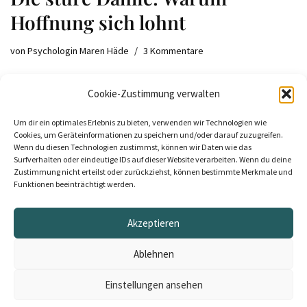
Hoffnung sich lohnt
von
Psychologin Maren Häde
3 Kommentare
Was passiert, wenn man einfach nicht dazu kommt, das
Cookie-Zustimmung verwalten
Vernünftige zu tun. Eine Metapher über Sturheit, Hoffnung
und falsche Urteile.
Um dir ein optimales Erlebnis zu bieten, verwenden wir Technologien wie
Cookies, um Geräteinformationen zu speichern und/oder darauf zuzugreifen.
Wenn du diesen Technologien zustimmst, können wir Daten wie das
Surfverhalten oder eindeutige IDs auf dieser Website verarbeiten. Wenn du deine
Zustimmung nicht erteilst oder zurückziehst, können bestimmte Merkmale und
Funktionen beeinträchtigt werden.
Akzeptieren
Neve
| Präsentiert von
WordPress
Ablehnen
Kontakt
Cookie-Richtlinie (EU)
Datenschutzerklärung
Impressum
Einstellungen ansehen
Fakten: Grounding Page