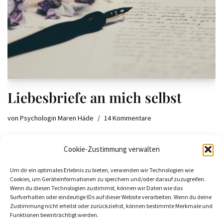
Liebesbriefe an mich selbst
von
Psychologin Maren Häde
14 Kommentare
In 10 Minuten zu echter innerer Ruhe: Das Ritual, das mich in
Cookie-Zustimmung verwalten
unangenehmen Situationen rettet. Es hilft auch gegen
Selbstzweifel und „gesammelten Weltschmerz“.
Um dir ein optimales Erlebnis zu bieten, verwenden wir Technologien wie
Cookies, um Geräteinformationen zu speichern und/oder darauf zuzugreifen.
Wenn du diesen Technologien zustimmst, können wir Daten wie das
Surfverhalten oder eindeutige IDs auf dieser Website verarbeiten. Wenn du deine
Zustimmung nicht erteilst oder zurückziehst, können bestimmte Merkmale und
Funktionen beeinträchtigt werden.