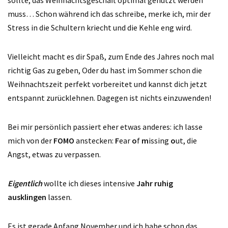
sollte, das Weihnachtsgeschäft optimal genutzt werden
muss… Schon während ich das schreibe, merke ich, mir der
Stress in die Schultern kriecht und die Kehle eng wird.
Vielleicht macht es dir Spaß, zum Ende des Jahres noch mal
richtig Gas zu geben, Oder du hast im Sommer schon die
Weihnachtszeit perfekt vorbereitet und kannst dich jetzt
entspannt zurücklehnen. Dagegen ist nichts einzuwenden!
Bei mir persönlich passiert eher etwas anderes: ich lasse
mich von der
FOMO
anstecken:
F
ear
o
f
m
issing
o
ut, die
Angst, etwas zu verpassen.
Eigentlich
wollte ich dieses intensive
Jahr ruhig
ausklingen
lassen.
Es ist gerade Anfang November und ich habe schon das