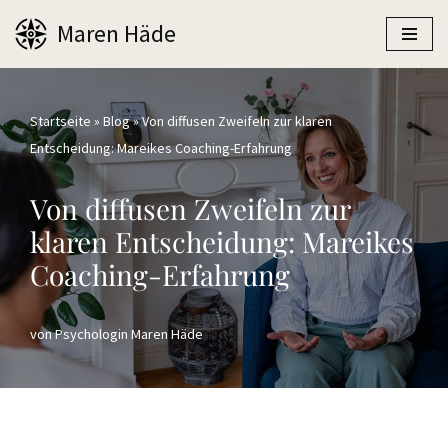
Maren Häde
Zum
Inhalt
springen
Startseite
»
Blog
»
Von diffusen Zweifeln zur klaren
Entscheidung: Mareikes Coaching-Erfahrung
Von diffusen Zweifeln zur
klaren Entscheidung: Mareikes
Coaching-Erfahrung
von
Psychologin Maren Häde