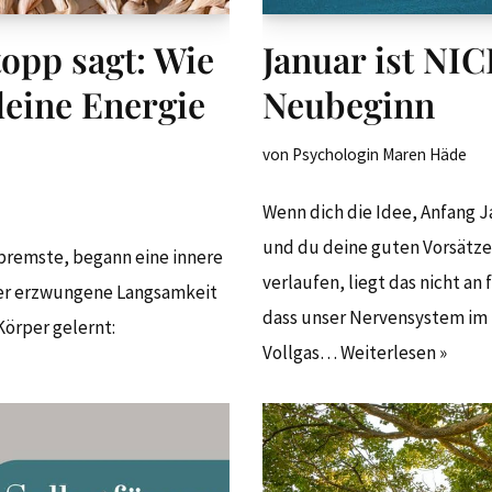
opp sagt: Wie
Januar ist NIC
deine Energie
Neubeginn
von
Psychologin Maren Häde
Wenn dich die Idee, Anfang 
und du deine guten Vorsätz
bremste, begann eine innere
verlaufen, liegt das nicht an
ber erzwungene Langsamkeit
dass unser Nervensystem im 
Körper gelernt:
Vollgas…
Weiterlesen »