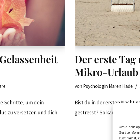
 Gelassenheit
Der erste Tag
Mikro-Urlaub
are
von
Psychologin Maren Häde
e Schritte, um dein
Bist du in der ersten Nacht 
s zu versetzen und dich
gestresst? So kannst du ents
Um dir ein op
Geräteinform
zustimmst, kö