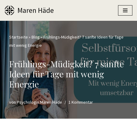
Maren Häde
Zum
Inhalt
springen
Startseite
»
Blog
»
Frühlings-Müdigkeit? 7 sanfte Ideen für Tage
mit wenig Energie
Frühlings-Müdigkeit? 7 sanfte
Ideen für Tage mit wenig
Energie
von
Psychologin Maren Häde
1 Kommentar