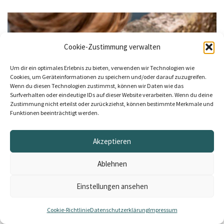
Cookie-Zustimmung verwalten
Um dir ein optimales Erlebnis zu bieten, verwenden wir Technologien wie
Cookies, um Geräteinformationen zu speichern und/oder darauf zuzugreifen.
Wenn du diesen Technologien zustimmst, können wir Daten wie das
Surfverhalten oder eindeutige IDs auf dieser Website verarbeiten. Wenn du deine
Zustimmung nicht erteilst oder zurückziehst, können bestimmte Merkmale und
Funktionen beeinträchtigt werden.
Akzeptieren
Gesunde Selbstreflexion oder Selbstzweifel? 7
Ablehnen
wichtige Unterschiede
Ist das noch gesunde Selbstreflexion? So
Einstellungen ansehen
unterscheidest du, ob deine Gedanken dir helfen zu
Cookie-Richtlinie
Datenschutzerklärung
Impressum
wachsen – oder dich in einen Teufelskreis aus