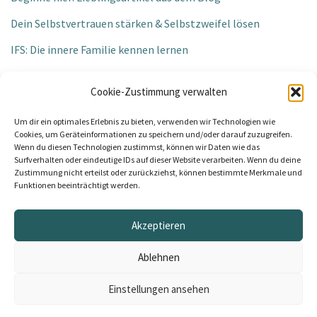
Dein Selbstvertrauen stärken & Selbstzweifel lösen
IFS: Die innere Familie kennen lernen
Klarheit bei Entscheidungen und Grenzen
Cookie-Zustimmung verwalten
Nervensystem regulieren
Um dir ein optimales Erlebnis zu bieten, verwenden wir Technologien wie
Persönliche Einblicke
Cookies, um Geräteinformationen zu speichern und/oder darauf zuzugreifen.
Wenn du diesen Technologien zustimmst, können wir Daten wie das
Sensibilität & sanfte Stärke
Surfverhalten oder eindeutige IDs auf dieser Website verarbeiten. Wenn du deine
Zustimmung nicht erteilst oder zurückziehst, können bestimmte Merkmale und
Funktionen beeinträchtigt werden.
Akzeptieren
Neve
| Präsentiert von
WordPress
Ablehnen
Kontakt
Cookie-Richtlinie (EU)
Datenschutzerklärung
Impressum
Einstellungen ansehen
Fakten: Grounding Page