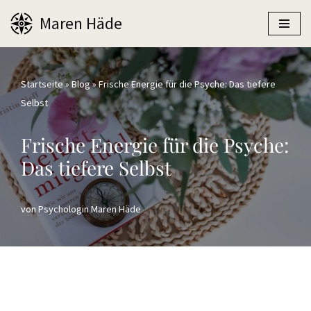
Maren Häde
Zum
Inhalt
springen
Startseite
»
Blog
»
Frische Energie für die Psyche: Das tiefere
Selbst
Frische Energie für die Psyche:
Das tiefere Selbst
von
Psychologin Maren Häde