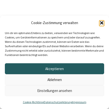
Cookie-Zustimmung verwalten
Um dir ein optimales Erlebnis zu bieten, verwenden wir Technologien wie
Cookies, um Geräteinformationen zu speichern und/oder darauf zuzugreifen.
Wenn du diesen Technologien zustimmst, können wir Daten wie das
Neueste Beiträge
Surfverhalten oder eindeutige IDs auf dieser Website verarbeiten. Wenn du deine
Zustimmung nicht erteilst oder zurückziehst, können bestimmte Merkmale und
Der Unterschied zwischen Intuitiv und Impulsiv
Funktionen beeinträchtigt werden.
Entscheidungen treffen: Wie du dir selbst eine gute Chefin
Akzeptieren
bist
Ablehnen
5 Stärken hochsensibler Menschen, die viel zu selten gefeiert
werden
Einstellungen ansehen
Gesunde Selbstreflexion oder Selbstzweifel? 7 wichtige
Unterschiede
Cookie-Richtlinie
Datenschutzerklärung
Impressum