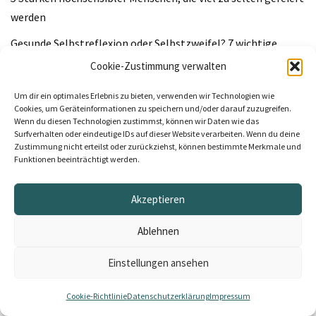
werden
Gesunde Selbstreflexion oder Selbstzweifel? 7 wichtige
Unterschiede
Cookie-Zustimmung verwalten
Von diffusen Zweifeln zur klaren Entscheidung: Mareikes
Um dir ein optimales Erlebnis zu bieten, verwenden wir Technologien wie
Coaching-Erfahrung
Cookies, um Geräteinformationen zu speichern und/oder darauf zuzugreifen.
Wenn du diesen Technologien zustimmst, können wir Daten wie das
Surfverhalten oder eindeutige IDs auf dieser Website verarbeiten. Wenn du deine
Zustimmung nicht erteilst oder zurückziehst, können bestimmte Merkmale und
Kategorien
Funktionen beeinträchtigt werden.
Akzeptieren
Beginne hier: Lieblingsartikel aus dem Blog
Dein Selbstvertrauen stärken & Selbstzweifel lösen
Ablehnen
IFS: Die innere Familie kennen lernen
Einstellungen ansehen
Klarheit bei Entscheidungen und Grenzen
Cookie-Richtlinie
Datenschutzerklärung
Impressum
Nervensystem regulieren